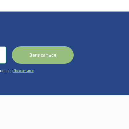
м
Записаться
анных в
Политике