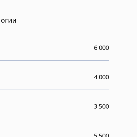
логии
6 000
4 000
3 500
5 500