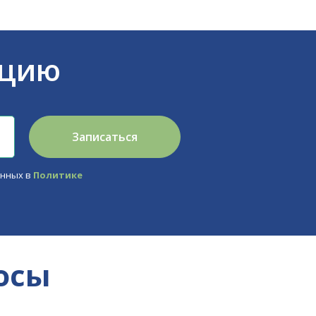
ацию
Записаться
анных в
Политике
осы