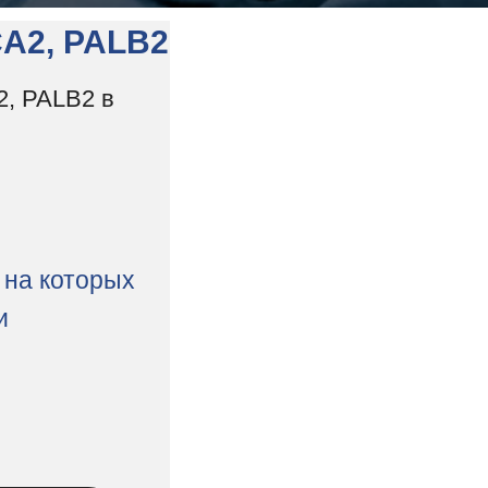
CA2, PALB2
2, PALB2 в
 на которых
и