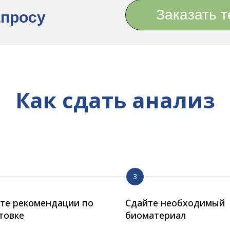
Заказать т
апросу
Как сдать анализ
те рекомендации по
Сдайте необходимый
товке
биоматериал