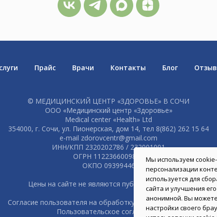
слуги
Прайс
Врачи
Контакты
Блог
Отзы
© МЕДИЦИНСКИЙ ЦЕНТР «ЗДОРОВЬЕ» В СОЧИ
ООО «Медицинский центр «Здоровье»
Medical center «Health» Ltd
354000, г. Сочи, ул. Пионерская, дом 14, тел 8(862) 262 15 64
e-mail zdorovcentr@gmail.com
ИНН/КПП 2320202786 / 232001001
ОГРН 1122366009875
Мы используем cookie
ОКПО 09399446
персонализации конте
используется для сбо
Цены на сайте не являются публичной офертой
сайта и улучшения ег
анонимной. Вы можете
Согласие пользователя на обработку персональных данных
настройки своего брау
Пользовательское соглашение