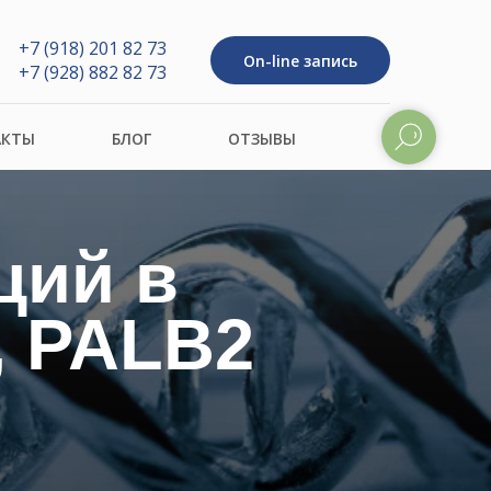
+7 (918) 201 82 73
On-line запись
+7 (928) 882 82 73
АКТЫ
БЛОГ
ОТЗЫВЫ
ций в
, PALB2