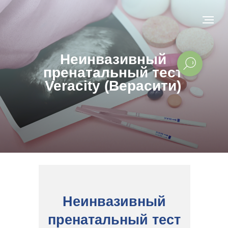
Неинвазивный
пренатальный тест
Veracity (Верасити)
Неинвазивный
пренатальный тест