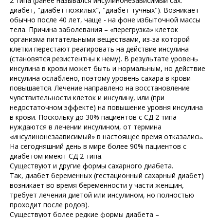
2 типа (ранее назывался инсулинонезависимый сах.
диабет, "диабет пожилых", "диабет тучных"). Возникает
обычно после 40 лет, чаще - на фоне избыточной массы
тела. Причина заболевания – «перегрузка» клеток
организма питательными веществами, из-за которой
клетки перестают реагировать на действие инсулина
(становятся резистентны к нему). В результате уровень
инсулина в крови может быть и нормальным, но действие
инсулина ослаблено, поэтому уровень сахара в крови
повышается. Лечение направлено на восстановление
чувствительности клеток и инсулину, или (при
недостаточном эффекте) на повышение уровня инсулина
в крови. Поскольку до 30% пациентов с СД 2 типа
нуждаются в лечении инсулином, от термина
«инсулинонезаависимый» в настоящее время отказались.
На сегодняшний день в мире более 90% пациентов с
диабетом имеют СД 2 типа.
Существуют и другие формы сахарного диабета.
Так, диабет беременных (гестационный сахарный диабет)
возникает во время беременности у части женщин,
требует лечения диетой или инсулином, но полностью
проходит после родов).
Существуют более редкие формы диабета –