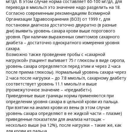
мг/дл. В этом случае норма составляет 60-100 мг/дл, для
перевода в ммоль/л это значение надо разделить на 18.
Согласно современным рекомендациям Всемирной
Организации Здравоохранения (ВОЗ) от 1999 г, для
постановки диагноза достаточно двукратно (в разные
дни) выявить уровень сахара крови выше порогового
уровня. При наличии выраженных симптомов сахарного
диабета – достаточно однократного измерения уровня
сахара.
Возможно также проведение пробы с «сахарной
нагрузкой» (пациент выпивает 75 г глюкозы в виде сиропа,
уровень сахара определяется перед этим и через 2 часа
после приема глюкозы). Нормальный уровень сахара через
2 часа после нагрузки – до 7.8 ммоль/л, сахарному диабету
соответствует уровень 11.1 ммоль/л и выше
(промежуточное значение – «предиабет»).
Приведенные выше границы нормы применяются при
определении уровня сахара в цельной крови из пальца.
При взятии на анализ крови из вены (в этом случае
уровень сахара определяют в ее жидкой части – плазме)
приведенные показатели для анализа натощак –
несколько выше (на 12%), после нагрузки – такие же, как
для крови из пальца.