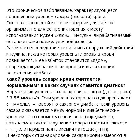
Это хроническое заболевание, характеризующееся
повышенным уровнем сахара (глюкозы) крови.
Глюкоза – основной источник энергии для клеток
организма, но для ее проникновения к месту
использования нужен «ключ» – инсулин, вырабатываемый
бета-клетками поджелудочной железы.
Развивается вследствие тех или иных нарушений действия
инсулина, из-за которых уровень глюкозы в крови
повышается, и ее избыток становится «ядом»,
повреждающим различные органы и вызывающим
осложнения диабета.
Какой уровень сахара крови считается
нормальным? В каких случаях ставится диагноз?
Нормальный уровень сахара крови натощак (до завтрака):
3.3-5.5 ммоль/л. Если уровень сахара натощак превышает
6.1 ммоль/л – говорят о сахарном диабете. Если уровень
сахара оказывается между нормой и диабетическим
уровнем – это промежуточная зона («предиабет»,
называемая также нарушение толерантности к глюкозе
(НТГ) или нарушенная гликемия натощак (НГН)).
В некоторых странах уровень сахара крови измеряют в