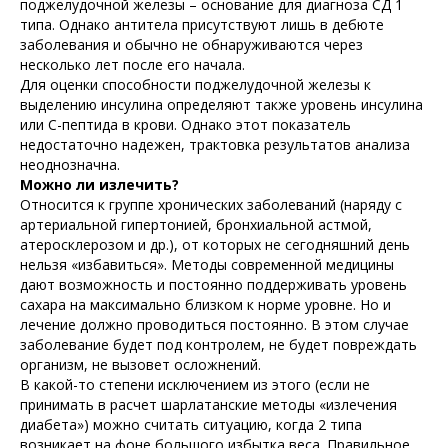
поджелудочной железы – основание для диагноза СД 1
типа. Однако антитела присутствуют лишь в дебюте
заболевания и обычно не обнаруживаются через
несколько лет после его начала.
Для оценки способности поджелудочной железы к
выделению инсулина определяют также уровень инсулина
или С-пептида в крови. Однако этот показатель
недостаточно надежен, трактовка результатов анализа
неоднозначна.
Можно ли излечить?
Относится к группе хронических заболеваний (наряду с
артериальной гипертонией, бронхиальной астмой,
атеросклерозом и др.), от которых не сегодняшний день
нельзя «избавиться». Методы современной медицины
дают возможность и постоянно поддерживать уровень
сахара на максимально близком к норме уровне. Но и
лечение должно проводиться постоянно. В этом случае
заболевание будет под контролем, не будет повреждать
организм, не вызовет осложнений.
В какой-то степени исключением из этого (если не
принимать в расчет шарлатанские методы «излечения
диабета») можно считать ситуацию, когда 2 типа
возникает на фоне большого избытка веса. Правильное