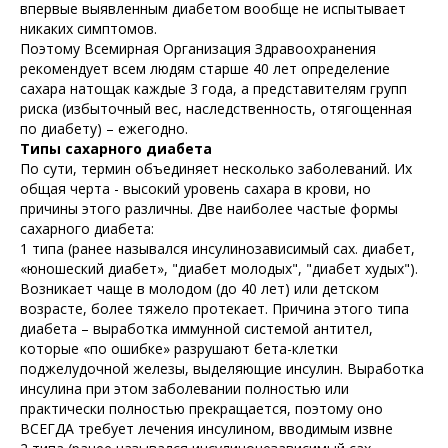
впервые выявленным диабетом вообще не испытывает
никаких симптомов.
Поэтому Всемирная Организация Здравоохранения
рекомендует всем людям старше 40 лет определение
сахара натощак каждые 3 года, а представителям групп
риска (избыточный вес, наследственность, отягощенная
по диабету) – ежегодно.
Типы сахарного диабета
По сути, термин объединяет несколько заболеваний. Их
общая черта - высокий уровень сахара в крови, но
причины этого различны. Две наиболее частые формы
сахарного диабета:
1 типа (ранее назывался инсулинозависимый сах. диабет,
«юношеский диабет», "диабет молодых", "диабет худых").
Возникает чаще в молодом (до 40 лет) или детском
возрасте, более тяжело протекает. Причина этого типа
диабета – выработка иммунной системой антител,
которые «по ошибке» разрушают бета-клетки
поджелудочной железы, выделяющие инсулин. Выработка
инсулина при этом заболевании полностью или
практически полностью прекращается, поэтому оно
ВСЕГДА требует лечения инсулином, вводимым извне